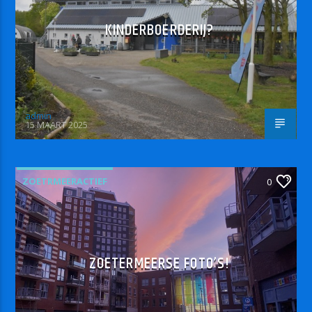
KINDERBOERDERIJ?
admin
15 MAART 2025
ZOETRMEERACTIEF
0
ZOETERMEERSE FOTO’S!