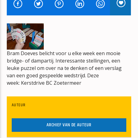
BONT
JAN BERG
Bram Doeves belicht voor u elke week een mooie
mz-radio
bridge- of dampartij. Interessante stellingen, een
leuke puzzel om over na te denken of een verslag
van een goed gespeelde wedstrijd. Deze
week: Kerstdrive BC Zoetermeer
AUTEUR
ARCHIEF VAN DE AUTEUR