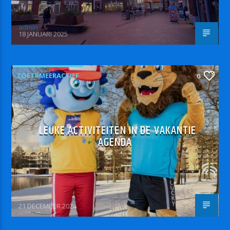
admin
18 JANUARI 2025
ZOETRMEERACTIEF
0
LEUKE ACTIVITEITEN IN DE VAKANTIE
AGENDA
21 DECEMBER 2024