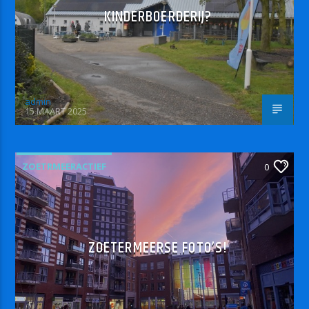
KINDERBOERDERIJ?
admin
15 MAART 2025
ZOETRMEERACTIEF
0
ZOETERMEERSE FOTO’S!