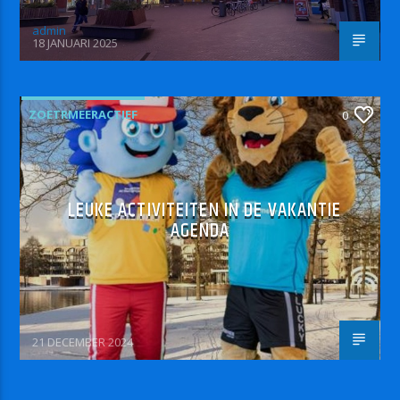
admin
18 JANUARI 2025
ZOETRMEERACTIEF
0
LEUKE ACTIVITEITEN IN DE VAKANTIE
AGENDA
21 DECEMBER 2024