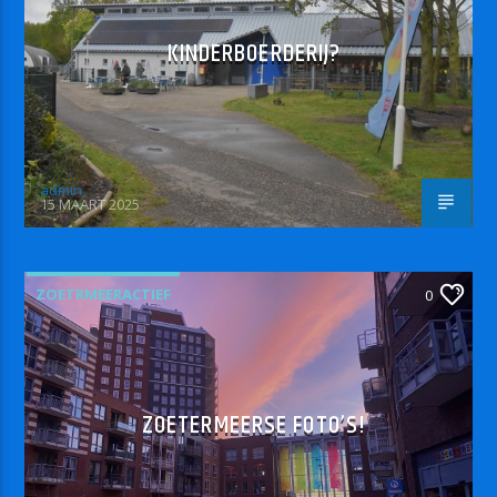
KINDERBOERDERIJ?
admin
15 MAART 2025
ZOETRMEERACTIEF
0
ZOETERMEERSE FOTO’S!