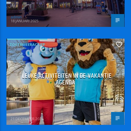
admin
18 JANUARI 2025
ZOETRMEERACTIEF
0
LEUKE ACTIVITEITEN IN DE VAKANTIE
AGENDA
21 DECEMBER 2024