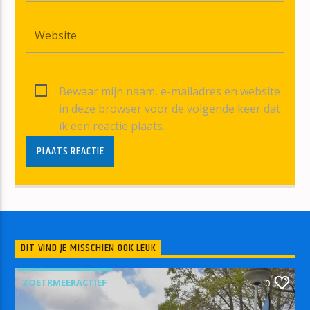
Bewaar mijn naam, e-mailadres en website
in deze browser voor de volgende keer dat
ik een reactie plaats.
DIT VIND JE MISSCHIEN OOK LEUK
ZOETRMEERACTIEF
0