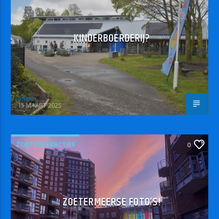
KINDERBOERDERIJ?
admin
15 MAART 2025
ZOETRMEERACTIEF
0
ZOETERMEERSE FOTO’S!