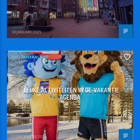
admin
18 JANUARI 2025
ZOETRMEERACTIEF
0
LEUKE ACTIVITEITEN IN DE VAKANTIE
AGENDA
21 DECEMBER 2024