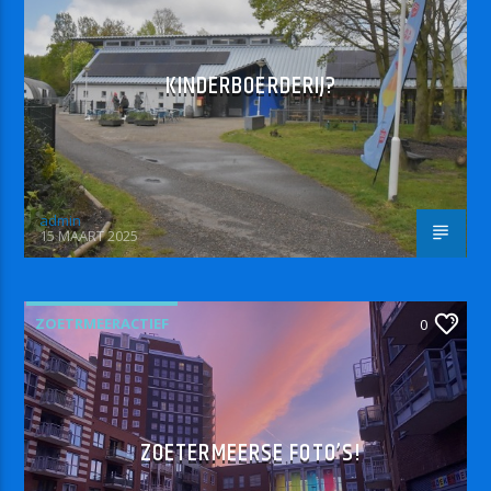
KINDERBOERDERIJ?
admin
15 MAART 2025
ZOETRMEERACTIEF
0
ZOETERMEERSE FOTO’S!