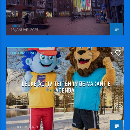
admin
18 JANUARI 2025
ZOETRMEERACTIEF
0
LEUKE ACTIVITEITEN IN DE VAKANTIE
AGENDA
21 DECEMBER 2024