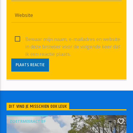
Bewaar mijn naam, e-mailadres en website
in deze browser voor de volgende keer dat
ik een reactie plaats.
DIT VIND JE MISSCHIEN OOK LEUK
ZOETRMEERACTIEF
0