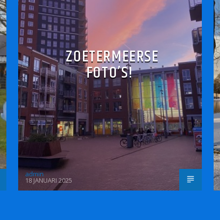
ZOETERMEERSE
FOTO’S!
admin
18 JANUARI 2025