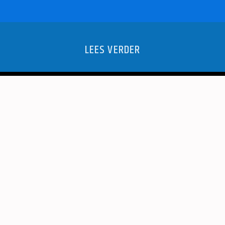
LEES VERDER
NOMINE
CADEAUS
SP