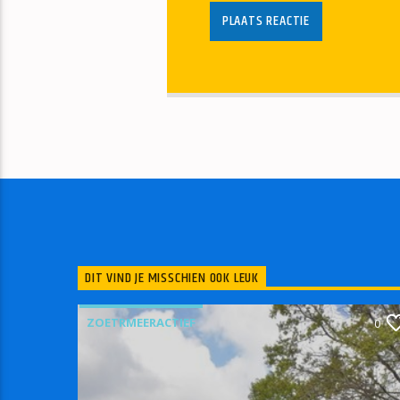
DIT VIND JE MISSCHIEN OOK LEUK
ZOETRMEERACTIEF
0