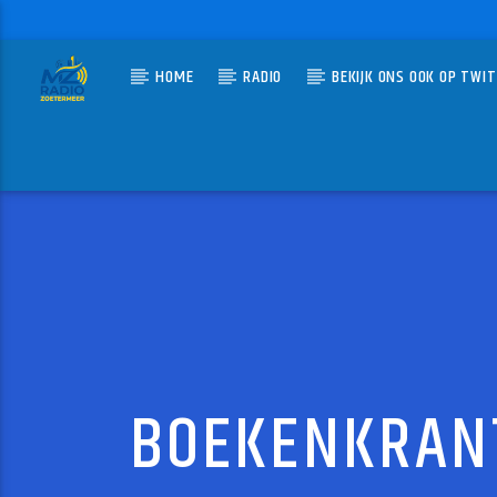
HOME
RADIO
BEKIJK ONS OOK OP TWI
HUIDIG N
MZ-RADIO
ROCK 
ROLLING
BOEKENKRANT