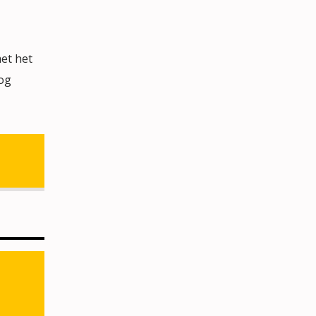
et het
nog