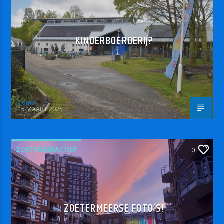
KINDERBOERDERIJ?
admin
15 MAART 2025
ZOETRMEERACTIEF
0
ZOETERMEERSE FOTO’S!