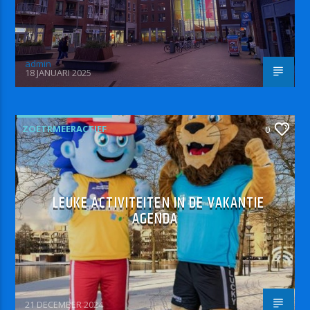
admin
18 JANUARI 2025
ZOETRMEERACTIEF
0
LEUKE ACTIVITEITEN IN DE VAKANTIE
AGENDA
21 DECEMBER 2024