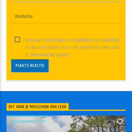
Bewaar mijn naam, e-mailadres en website
in deze browser voor de volgende keer dat
ik een reactie plaats.
DIT VIND JE MISSCHIEN OOK LEUK
ZOETRMEERACTIEF
0