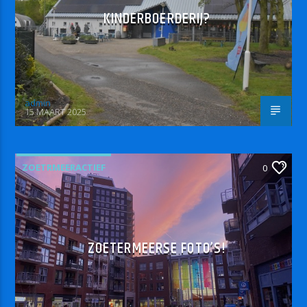
KINDERBOERDERIJ?
admin
15 MAART 2025
ZOETRMEERACTIEF
0
ZOETERMEERSE FOTO’S!