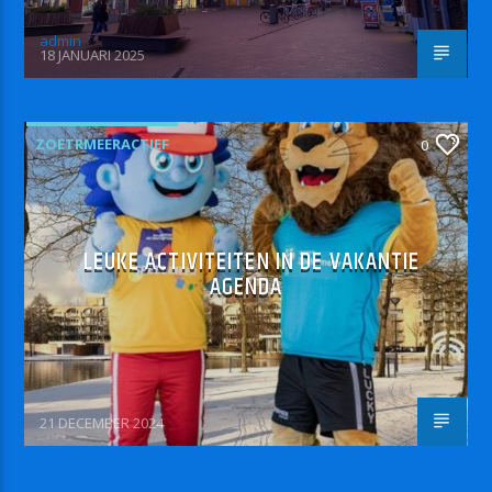
admin
18 JANUARI 2025
ZOETRMEERACTIEF
0
LEUKE ACTIVITEITEN IN DE VAKANTIE
AGENDA
21 DECEMBER 2024