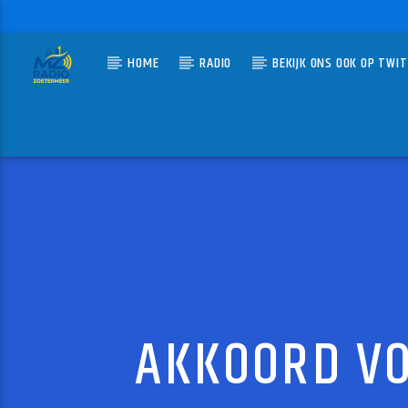
HOME
RADIO
BEKIJK ONS OOK OP TWI
HUIDIG N
MZ-RADIO
LIKE J
GEORGE 
AKKOORD VO