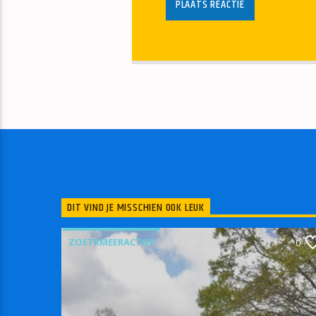
DIT VIND JE MISSCHIEN OOK LEUK
ZOETRMEERACTIEF
0