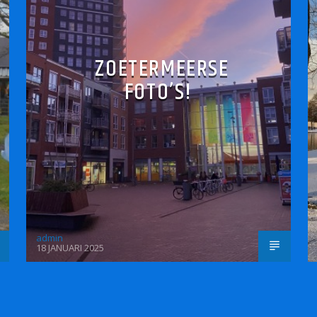
ZOETERMEERSE
FOTO’S!
admin
18 JANUARI 2025