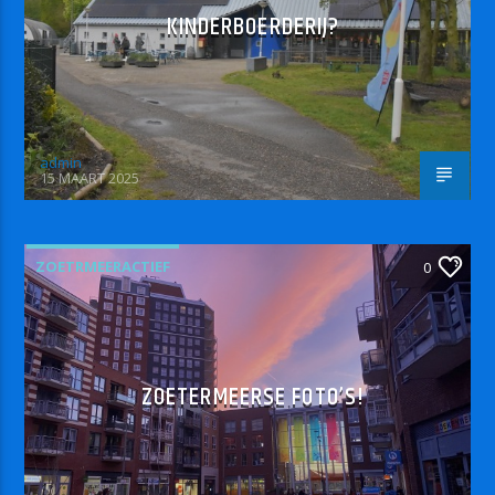
KINDERBOERDERIJ?
admin
15 MAART 2025
ZOETRMEERACTIEF
0
ZOETERMEERSE FOTO’S!