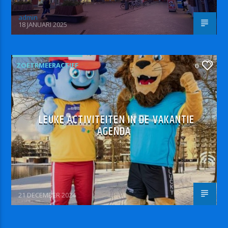
admin
18 JANUARI 2025
ZOETRMEERACTIEF
0
LEUKE ACTIVITEITEN IN DE VAKANTIE
AGENDA
21 DECEMBER 2024