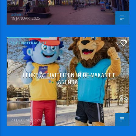
admin
18 JANUARI 2025
ZOETRMEERACTIEF
0
LEUKE ACTIVITEITEN IN DE VAKANTIE
AGENDA
21 DECEMBER 2024