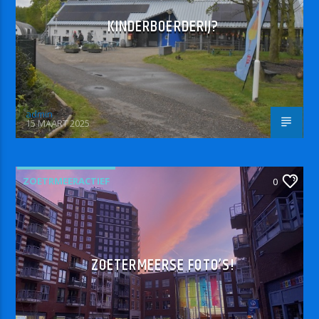
KINDERBOERDERIJ?
admin
15 MAART 2025
ZOETRMEERACTIEF
0
ZOETERMEERSE FOTO’S!